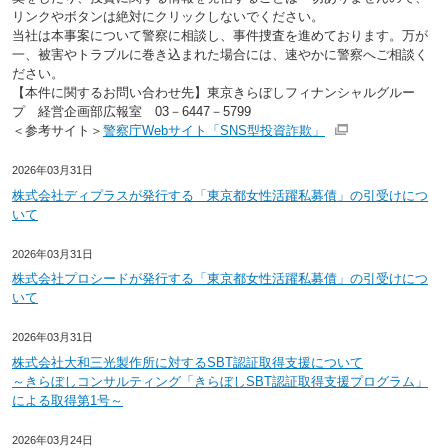
リンクやボタンは絶対にクリックしないでください。
当社は本事案について警察に相談し、事件捜査を進めております。万が
一、被害やトラブルに巻き込まれた場合には、速やかに警察へご相談く
ださい。
【本件に関するお問い合わせ先】東京きらぼしフィナンシャルグルー
プ 経営企画部広報室 03－6447－5799
＜参考サイト＞
警察庁Webサイト「SNS型投資詐欺」
2026年03月31日
株式会社ディプラスが発行する「東京都女性活躍私募債」の引受けにつ
いて
2026年03月31日
株式会社プロシードが発行する「東京都女性活躍私募債」の引受けにつ
いて
2026年03月31日
株式会社大和三光製作所に対するSBT認証取得支援について
～きらぼしコンサルティング「きらぼしSBT認証取得支援プログラム」
による取得第1号～
2026年03月24日