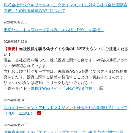
株式会社デジタルワークスエンタテインメントに対する株式会社国際協
力銀行との協調融資の実行について
2026年03月23日
東京ヤクルトスワローズ公式戦「きらぼしDAY」を開催！
2026年03月12日
【重要】
当社役員を騙る偽サイトや偽のLINEアカウントにご注意くださ
い！
現在、当社役員を騙った、株式投資に関する偽サイトや偽のLINEアカウ
ントが確認されています。
当社および当社グループでは、役職員がSNSを通じてお客さまに銘柄推
奨をしたり、投資に関する情報を発信することは一切ありませんので、
リンクやボタンは絶対にクリックしないでください。
＜参考サイト＞
警察庁Webサイト「SNS型投資詐欺」
2026年03月04日
スカイオーシャン・アセットマネジメント株式会社の業務終了について
（PDF：122KB）
2026年02月27日
BNK慶南銀行との「スタートアップのグローバル進出支援に関する覚