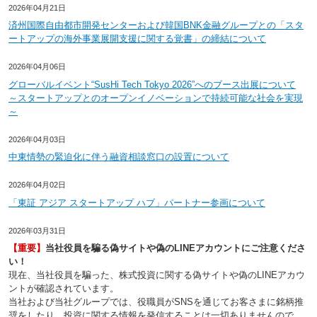
2026年04月21日
済州国際自由都市開発センターおよび韓国BNK金融グループとの「スタ
ートアップの海外事業展開支援に関する覚書」の締結について
2026年04月06日
グローバルイベント“SusHi Tech Tokyo 2026”へのブース出展について
～スタートアップとのオープンイノベーションで持続可能な社会を実現
～
2026年04月03日
中東情勢の緊迫化に伴う融資相談窓口の設置について
2026年04月02日
「東証 アジア スタートアップ ハブ」パートナー参画について
2026年03月31日
【重要】
当社役員を騙る偽サイトや偽のLINEアカウントにご注意くださ
い！
現在、当社役員を騙った、株式投資に関する偽サイトや偽のLINEアカウ
ントが確認されています。
当社および当社グループでは、役職員がSNSを通じてお客さまに銘柄推
奨をしたり、投資に関する情報を発信することは一切ありませんので、