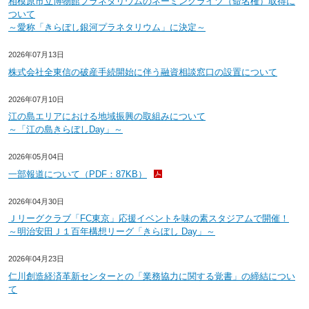
相模原市立博物館プラネタリウムのネーミングライツ（命名権）取得に
ついて
～愛称「きらぼし銀河プラネタリウム」に決定～
2026年07月13日
株式会社全東信の破産手続開始に伴う融資相談窓口の設置について
2026年07月10日
江の島エリアにおける地域振興の取組みについて
～「江の島きらぼしDay」～
2026年05月04日
一部報道について（PDF：87KB）
2026年04月30日
Ｊリーグクラブ「FC東京」応援イベントを味の素スタジアムで開催！
～明治安田Ｊ１百年構想リーグ「きらぼし Day」～
2026年04月23日
仁川創造経済革新センターとの「業務協力に関する覚書」の締結につい
て