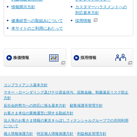
情報開示方針
カスタマーハラスメントへの
対応基本方針
健康経営への取組みについて
採用情報
本サイトのご利用にあたって
株価情報
採用情報
コンプライアンス基本方針
マネー・ローンダリング及びテロ資金供与、拡散金融、制裁違反リスク防止
方針
反社会的勢力への対応に係る基本方針
顧客保護等管理方針
お客さま本位の業務運営に関する取組方針
法人等のお客さま情報の東京きらぼしフィナンシャルグループでの共同利用
について
個人情報保護方針
特定個人情報保護方針
利益相反管理方針