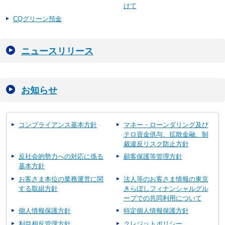
けて
CQグリーン預金
ニュースリリース
お知らせ
コンプライアンス基本方針
マネー・ローンダリング及び
テロ資金供与、拡散金融、制
裁違反リスク防止方針
反社会的勢力への対応に係る
顧客保護等管理方針
基本方針
お客さま本位の業務運営に関
法人等のお客さま情報の東京
する取組方針
きらぼしフィナンシャルグル
ープでの共同利用について
個人情報保護方針
特定個人情報保護方針
利益相反管理方針
クレジットポリシー