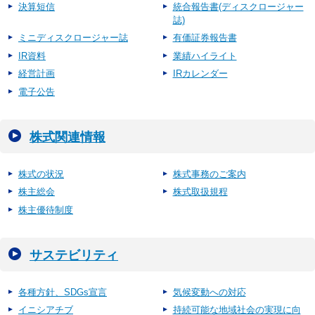
決算短信
統合報告書(ディスクロージャー
誌)
ミニディスクロージャー誌
有価証券報告書
IR資料
業績ハイライト
経営計画
IRカレンダー
電子公告
株式関連情報
株式の状況
株式事務のご案内
株主総会
株式取扱規程
株主優待制度
サステビリティ
各種方針、SDGs宣言
気候変動への対応
イニシアチブ
持続可能な地域社会の実現に向