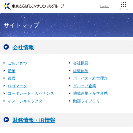
English
メニュー
サイトマップ
会社情報
ごあいさつ
会社概要
沿革
組織体制
役員
パーパス・経営理念
ロゴマーク
グループ企業
コーポレート・ガバナンス
地域連携・産学連携
イメージキャラクター
動画ライブラリ
財務情報・IR情報