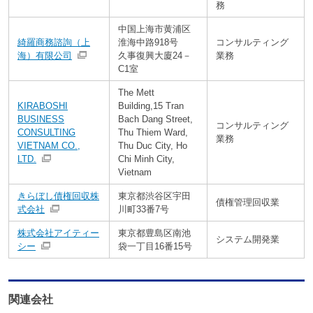
務
中国上海市黄浦区
綺羅商務諮詢（上
淮海中路918号
コンサルティング
海）有限公司
久事復興大廈24－
業務
C1室
The Mett
KIRABOSHI
Building,15 Tran
BUSINESS
Bach Dang Street,
コンサルティング
CONSULTING
Thu Thiem Ward,
業務
VIETNAM CO.,
Thu Duc City, Ho
LTD.
Chi Minh City,
Vietnam
きらぼし債権回収株
東京都渋谷区宇田
債権管理回収業
式会社
川町33番7号
株式会社アイティー
東京都豊島区南池
システム開発業
シー
袋一丁目16番15号
関連会社