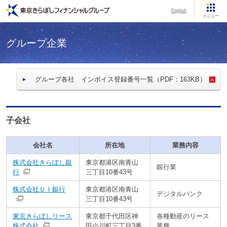
English
メニュー
グループ企業
グループ各社 インボイス登録番号一覧（PDF：163KB）
子会社
会社名
所在地
業務内容
株式会社きらぼし銀
東京都港区南青山
銀行業
行
三丁目10番43号
株式会社ＵＩ銀行
東京都港区南青山
デジタルバンク
三丁目10番43号
東京きらぼしリース
東京都千代田区神
各種動産のリース
株式会社
田小川町三丁目3番
業務