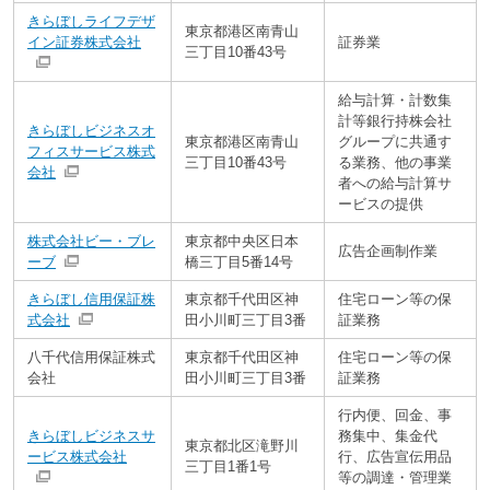
きらぼしライフデザ
東京都港区南青山
イン証券株式会社
証券業
三丁目10番43号
給与計算・計数集
計等銀行持株会社
きらぼしビジネスオ
東京都港区南青山
グループに共通す
フィスサービス株式
三丁目10番43号
る業務、他の事業
会社
者への給与計算サ
ービスの提供
株式会社ビー・ブレ
東京都中央区日本
広告企画制作業
ーブ
橋三丁目5番14号
きらぼし信用保証株
東京都千代田区神
住宅ローン等の保
式会社
田小川町三丁目3番
証業務
八千代信用保証株式
東京都千代田区神
住宅ローン等の保
会社
田小川町三丁目3番
証業務
行内便、回金、事
きらぼしビジネスサ
務集中、集金代
東京都北区滝野川
ービス株式会社
行、広告宣伝用品
三丁目1番1号
等の調達・管理業