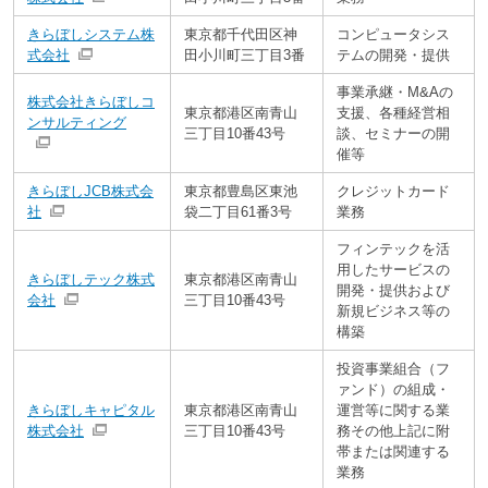
きらぼしシステム株
東京都千代田区神
コンピュータシス
式会社
田小川町三丁目3番
テムの開発・提供
事業承継・M&Aの
株式会社きらぼしコ
東京都港区南青山
支援、各種経営相
ンサルティング
三丁目10番43号
談、セミナーの開
催等
きらぼしJCB株式会
東京都豊島区東池
クレジットカード
社
袋二丁目61番3号
業務
フィンテックを活
用したサービスの
きらぼしテック株式
東京都港区南青山
開発・提供および
会社
三丁目10番43号
新規ビジネス等の
構築
投資事業組合（フ
ァンド）の組成・
きらぼしキャピタル
東京都港区南青山
運営等に関する業
株式会社
三丁目10番43号
務その他上記に附
帯または関連する
業務