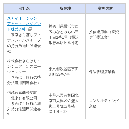
会社名
所在地
業務内容
スカイオーシャン・
アセットマネジメン
神奈川県横浜市西
ト株式会社
区みなとみらい三
投信運用業（投資
（東京きらぼしフィ
丁目1番1号（横浜
信託委託業）
ナンシャルグループ
銀行本店ビル7階）
の持分法適用関連会
社）
株式会社きらぼしイ
ンシュアランスエー
東京都渋谷区宇田
ジェンシー
保険代理店業務
川町33番7号
（きらぼし銀行の持
分法適用関連会社）
信銘冠嘉商務諮詢
中華人民共和国北
（北京）有限公司
京市大興区金盛大
コンサルティング
（きらぼし銀行の海
街二号院五号楼 1
業務
外持分法適用関連会
階 101－32
社）