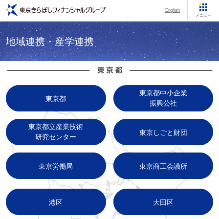
English
メニュー
地域連携・産学連携
東京都中小企業
東京都
振興公社
東京都立産業技術
東京しごと財団
研究センター
東京労働局
東京商工会議所
港区
大田区