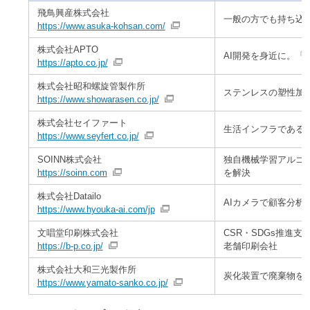
飛鳥興産株式会社
一般の方でも持ち込み
https://www.asuka-kohsan.com/
株式会社APTO
AI開発を身近に。「
https://apto.co.jp/
株式会社昭和螺旋管製作所
ステンレスの塑性加
https://www.showarasen.co.jp/
株式会社セイファート
生活インフラである、
https://www.seyfert.co.jp/
SOINN株式会社
独自機械学習アルゴリ
https://soinn.com
を解決
株式会社Datailo
AIカメラで顧客分析
https://www.hyouka-ai.com/jp
文唱堂印刷株式会社
CSR・SDGs推進
https://b-p.co.jp/
老舗印刷会社
株式会社大和三光製作所
炭化装置で廃棄物を
https://www.yamato-sanko.co.jp/