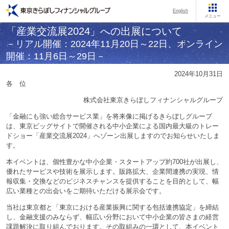
English
メニュー
「産業交流展2024」への出展について
－リアル開催：2024年11月20日～22日、オンライン
開催：11月6日～29日－
2024年10月31日
各 位
株式会社東京きらぼしフィナンシャルグループ
「金融にも強い総合サービス業」を将来像に掲げるきらぼしグループ
は、東京ビッグサイトで開催される中小企業による国内最大級のトレー
ドショー「産業交流展2024」へゾーン出展しますのでお知らせいたしま
す。
本イベントは、個性豊かな中小企業・スタートアップ約700社が出展し、
優れたサービスや技術を展示します。販路拡大、企業間連携の実現、情
報収集・交換などのビジネスチャンスを提供することを目的として、幅
広い業種との出会いをご期待いただける展示会です。
当社は東京都と「東京における産業振興に関する包括連携協定」を締結
し、金融支援のみならず、幅広い分野において中小企業の皆さまの経営
課題解決に取り組んでおります。その取組みの一環として、本イベント