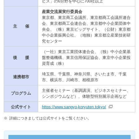
ビス」の6分野を中心に700社以上
産業交流展実行委員会
東京都、東京商工会議所、東京都商工会議所連合
会、東京都商工会連合会、東京都中小企業団体中
主 催
央会、（株）東京ビッグサイト、（公財）東京都
中小企業振興公社、（地独）東京都立産業技術研
究センター
（一社）東京工業団体連合会、（独）中小企業基
後 援
盤整備機構、東京信用保証協会、東京中小企業投
資育成（株）
埼玉県、千葉県、神奈川県、さいたま市、千葉
連携都市
市、横浜市、川崎市、相模原市
主催者セミナー（基調講演、ビジネスセミナー、
プログラム
シンポジウムなど）、体験型特別展示企画など
公式サイト
https://www.sangyo-koryuten.tokyo/
※
詳細につきましては公式サイトをご覧ください。