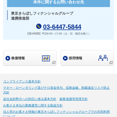
本件に関するお問い合わせ先
東京きらぼしフィナンシャルグループ
連携推進部
03-6447-5844
【受付時間】平日9:00～17:00（土・日・祝日を除く）
株価情報
採用情報
コンプライアンス基本方針
マネー・ローンダリング及びテロ資金供与、拡散金融、制裁違反リスク防止
方針
反社会的勢力への対応に係る基本方針
顧客保護等管理方針
お客さま本位の業務運営に関する取組方針
法人等のお客さま情報の東京きらぼしフィナンシャルグループでの共同利用
について