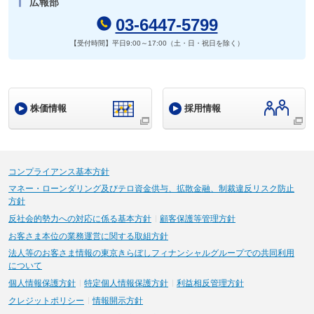
広報部
03-6447-5799
【受付時間】平日9:00～17:00（土・日・祝日を除く）
株価情報
採用情報
コンプライアンス基本方針
マネー・ローンダリング及びテロ資金供与、拡散金融、制裁違反リスク防止
方針
反社会的勢力への対応に係る基本方針
顧客保護等管理方針
お客さま本位の業務運営に関する取組方針
法人等のお客さま情報の東京きらぼしフィナンシャルグループでの共同利用
について
個人情報保護方針
特定個人情報保護方針
利益相反管理方針
クレジットポリシー
情報開示方針