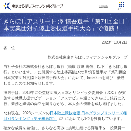
English
メニュー
きらぼしアスリート 澤 慎吾選手「第71回全日
本実業団対抗陸上競技選手権大会」で優勝！
2023年10月2日
各 位
株式会社東京きらぼしフィナンシャルグループ
当社子会社の株式会社きらぼし銀行（頭取 渡邊 壽信、以下「きらぼし銀
行」といいます。）に所属する陸上棒高跳びの澤 慎吾選手が「第71回全
日本実業団対抗陸上競技選手権大会」において、5m50cmを跳び、優勝
しましたのでお知らせします。
澤選手は、2019年に公益財団法人日本オリンピック委員会（JOC）が実
施する就職支援ナビゲーション「アスナビ」を通じてきらぼし銀行に入
行。業務と練習の両立を図りながら、本大会の優勝を成し遂げました。
なお現在、2023シーズンの
日本陸上競技連盟 日本グランプリシリーズ種
目別ランキング（男子棒高跳）
においても1位を獲得しています。
確かな成長を自信に、さらなる高みに挑戦し続ける澤選手を、役職員一