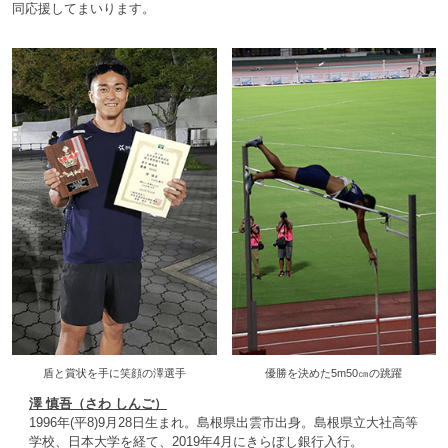
同応援してまいります。
盾と賞状を手に笑顔の澤選手
優勝を決めた5m50㎝の跳躍
澤 慎吾（さわ しんご）
1996年(平8)9月28日生まれ。島根県出雲市出身。島根県立大社高等
学校、日本大学を経て、2019年4月にきらぼし銀行入行。