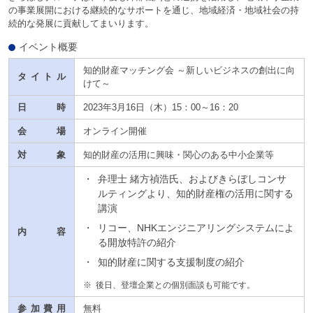
の事業展開における継続的なサポートを通じ、地域経済・地域社会の持
続的な発展に貢献してまいります。
イベント概要
知的財産マッチング会 ～新しいビジネスの創出に向
タイトル
けて～
日時
2023年3月16日（木）15：00～16：20
会場
オンライン開催
対象
知的財産の活用に興味・関心のある中小企業等
・
弁理士 緒方禎浩氏、およびきらぼしコンサ
ルティングより、知的財産権の活用に関する
講演
・
リコー、NHKエンジニアリングシステムによ
内容
る開放特許の紹介
・
知的財産に関する支援制度の紹介
※
後日、登壇企業との個別面談も可能です。
参加費用
無料