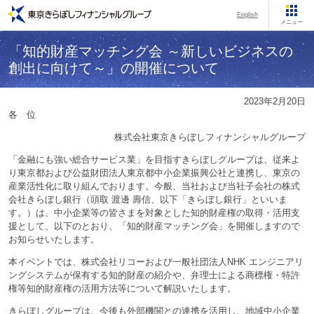
English
メニュー
「知的財産マッチング会 ～新しいビジネスの
創出に向けて～」の開催について
2023年2月20日
各 位
株式会社東京きらぼしフィナンシャルグループ
「金融にも強い総合サービス業」を目指すきらぼしグループは、従来よ
り東京都および公益財団法人東京都中小企業振興公社と連携し、東京の
産業活性化に取り組んでおります。今般、当社および当社子会社の株式
会社きらぼし銀行（頭取 渡邊 壽信、以下「きらぼし銀行」といいま
す。）は、中小企業等の皆さまを対象とした知的財産権の取得・活用支
援として、以下のとおり、「知的財産マッチング会」を開催しますので
お知らせいたします。
本イベントでは、株式会社リコーおよび一般社団法人NHK エンジニアリ
ングシステムが保有する知的財産の紹介や、弁理士による商標権・特許
権等知的財産権の活用方法等について解説いたします。
きらぼしグループは、今後も外部機関との連携を活用し、地域中小企業