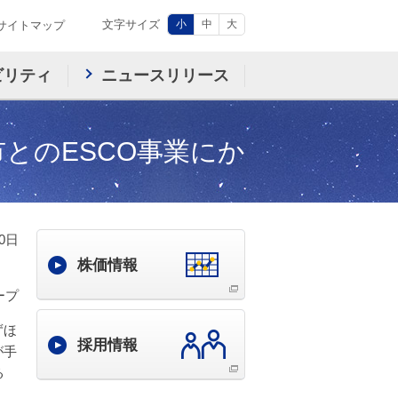
文字サイズ
小
中
大
サイトマップ
ビリティ
ニュースリリース
とのESCO事業にか
20日
株価情報
ープ
ずほ
採用情報
が手
る