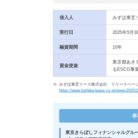
借入人
みずほ東芝
実行日
2025年9月3
融資期間
10年
東京都あき
資金使途
るESCO
※
みずほ東芝リース株式会社 リリースペー
https://www.toshiba-lease.co.jp/news/20251
本
東京きらぼしフィナンシャルグル