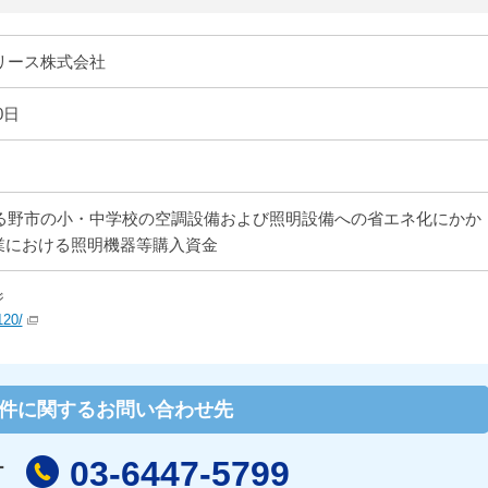
リース株式会社
0日
る野市の小・中学校の空調設備および照明設備への省エネ化にかか
事業における照明機器等購入資金
ジ
120/
件に関するお問い合わせ先
03-6447-5799
ー