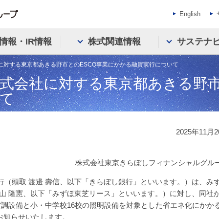
English
情報・IR情報
株式関連情報
サステナ
に対する東京都あきる野市とのESCO事業にかかる融資実行について
式会社に対する東京都あきる野市
て
2025年11月
株式会社東京きらぼしフィナンシャルグル
行（頭取 渡邊 壽信、以下「きらぼし銀行」といいます。）は、み
西山 隆憲、以下「みずほ東芝リース」といいます。）に対し、同社
空調設備と小・中学校16校の照明設備を対象とした省エネ化にかか
お知らせいたします。