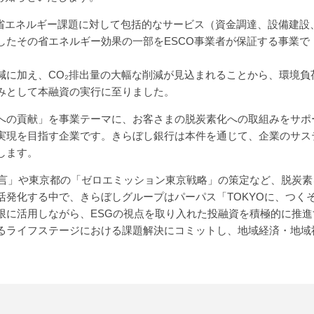
る省エネルギー課題に対して包括的なサービス（資金調達、設備建設
したその省エネルギー効果の一部をESCO事業者が保証する事業で
減に加え、CO₂排出量の大幅な削減が見込まれることから、環境負
みとして本融資の実行に至りました。
への貢献」を事業テーマに、お客さまの脱炭素化への取組みをサポ
実現を目指す企業です。きらぼし銀行は本件を通じて、企業のサス
します。
宣言」や東京都の「ゼロエミッション東京戦略」の策定など、脱炭素
活発化する中で、きらぼしグループはパーパス「TOKYOに、つく
限に活用しながら、ESGの視点を取り入れた投融資を積極的に推進
るライフステージにおける課題解決にコミットし、地域経済・地域
。