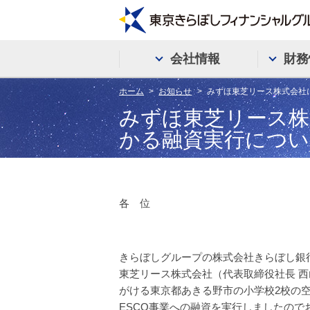
会社情報
財務
ホーム
お知らせ
みずほ東芝リース株式会社
みずほ東芝リース株
かる融資実行につい
各 位
きらぼしグループの株式会社きらぼし銀
東芝リース株式会社（代表取締役社長 
がける東京都あきる野市の小学校2校の
ESCO事業への融資を実行しましたので