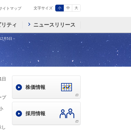
文字サイズ
小
中
大
サイトマップ
ビリティ
ニュースリリース
12月5日－
－
31日
株価情報
ープ
小
採用情報
示し