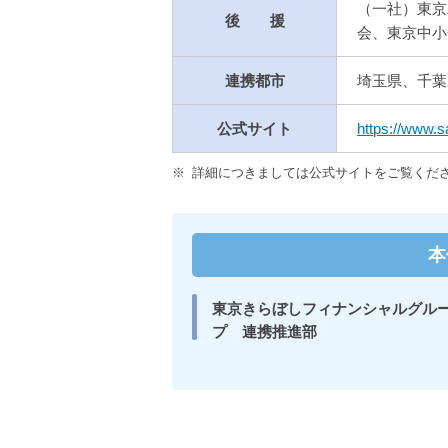
（一社）東京
後 援
会、東京中小
連携都市
埼玉県、千葉
公式サイト
https://www.s
※
詳細につきましては公式サイトをご覧くだ
本
東京きらぼしフィナンシャルグル
プ
連携推進部