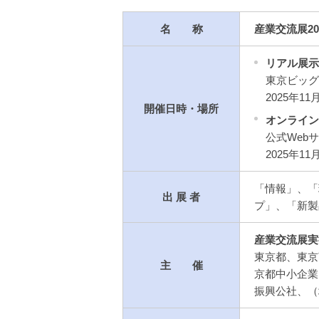
名 称
産業交流展20
リアル展示
東京ビッグ
2025年11月
開催日時・場所
オンライン
公式Web
2025年11
「情報」、「
出 展 者
プ」、「新製
産業交流展実
東京都、東京
主 催
京都中小企業
振興公社、（