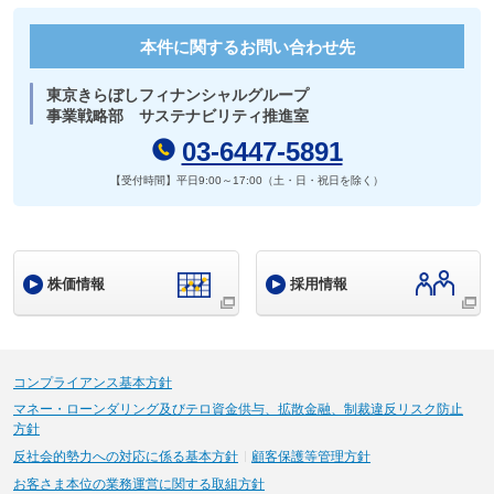
本件に関するお問い合わせ先
東京きらぼしフィナンシャルグループ
事業戦略部 サステナビリティ推進室
03-6447-5891
【受付時間】平日9:00～17:00（土・日・祝日を除く）
株価情報
採用情報
コンプライアンス基本方針
マネー・ローンダリング及びテロ資金供与、拡散金融、制裁違反リスク防止
方針
反社会的勢力への対応に係る基本方針
顧客保護等管理方針
お客さま本位の業務運営に関する取組方針