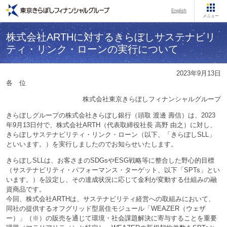
English
メニュー
株式会社ARTHに対するきらぼしサステナビリ
ティ・リンク・ローンの実行について
2023年9月13日
各 位
株式会社東京きらぼしフィナンシャルグループ
きらぼしグループの株式会社きらぼし銀行（頭取 渡邊 壽信）は、2023
年9月13日付で、株式会社ARTH（代表取締役社長 高野 由之）に対し、
きらぼしサステナビリティ・リンク・ローン（以下、「きらぼしSLL」
といいます。）を実行しましたのでお知らせいたします。
きらぼしSLLは、お客さまのSDGsやESG戦略等に整合した野心的目標
（サステナビリティ・パフォーマンス・ターゲット、以下「SPTs」とい
います。）を設定し、その達成状況に応じて金利が変動する仕組みの融
資商品です。
今回、株式会社ARTHは、サステナビリティ経営への取組みにおいて、
同社の提供するオフグリッド型居住モジュール「WEAZER（ウェザ
ー）」（※）の販売を通じて環境・社会課題解決に寄与することを重要