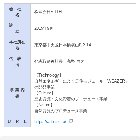
会 社
株式会社ARTH
名
設
2015年9月
立
本社所在
東京都中央区日本橋横山町3-14
地
代 表
代表取締役社長 高野 由之
者
【Technology】
自然エネルギーによる居住モジュール「WEAZER」
の開発事業
事 業 内
【Culture】
容
歴史資源・文化資源のプロデュース事業
【Nature】
自然資源のプロデュース事業
U R L
https://arth-inc.jp/