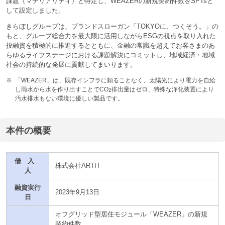
課題（マテリアリティ）と特定し、WEAZERの新規契約件数をSPTsと
して設定しました。
きらぼしグループは、ブランドスローガン「TOKYOに、つくそう。」の
もと、グループ総合力を最大限に活用しながらESGの視点を取り入れた
投融資を積極的に推進するとともに、金融の常識を超えてお客さまのあ
らゆるライフステージにおける課題解決にコミットし、地域経済・地域
社会の持続的な発展に貢献してまいります。
※
「WEAZER」は、既存インフラに頼ることなく、太陽光により電力を自給
し雨水から水を作り出すことでCO
排出量はゼロ、特殊な浄化装置により
2
汚水排水もない環境に優しい製品です。
本件の概要
借 入
株式会社ARTH
人
融資実行
2023年9月13日
日
オフグリッド型居住モジュール「WEAZER」の新規
契約件数